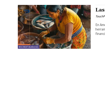
Las
TouchP
En Amé
herram
financ
MICROFINANZAS